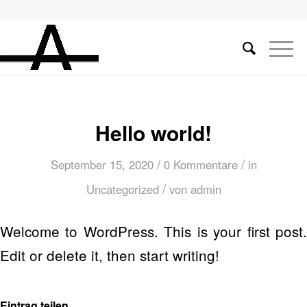
Hello world!
/
/
September 15, 2020
0 Kommentare
in
/
Uncategorized
von
admin
Welcome to WordPress. This is your first post.
Edit or delete it, then start writing!
Eintrag teilen