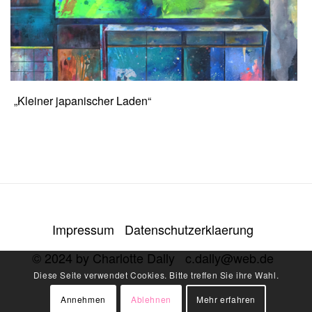
„Kleiner japanischer Laden“
Impressum
Datenschutzerklaerung
© 2024 by Charlotte Dally
c.dally@web.de
Diese Seite verwendet Cookies. Bitte treffen Sie ihre Wahl.
Annehmen
Ablehnen
Mehr erfahren