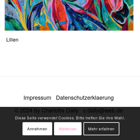
Lilien
Impressum
Datenschutzerklaerung
© 2024 by Charlotte Dally
c.dally@web.de
Diese Seite verwendet Cookies. Bitte treffen Sie ihre Wahl.
Annehmen
Ablehnen
Mehr erfahren