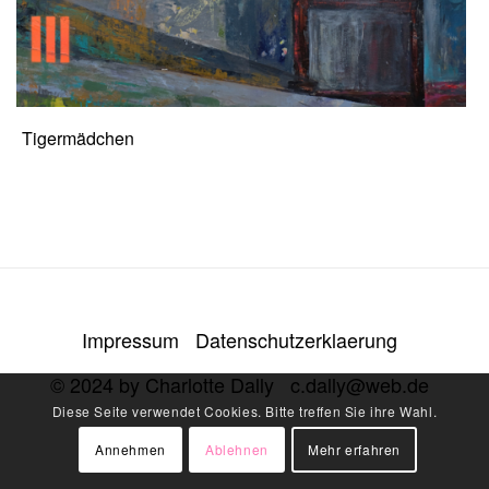
Tigermädchen
Impressum
Datenschutzerklaerung
© 2024 by Charlotte Dally
c.dally@web.de
Diese Seite verwendet Cookies. Bitte treffen Sie ihre Wahl.
Annehmen
Ablehnen
Mehr erfahren